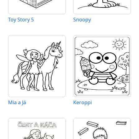
Toy Story 5
Snoopy
Mia a Já
Keroppi