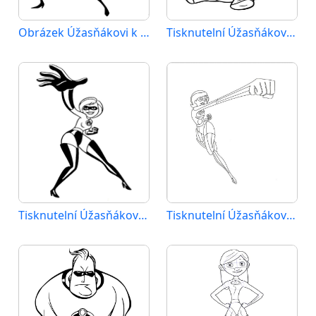
Obrázek Úžasňákovi k vytištění
Tisknutelní Úžasňákovi pro děti
Tisknutelní Úžasňákovi zadarmo
Tisknutelní Úžasňákovi zdarma