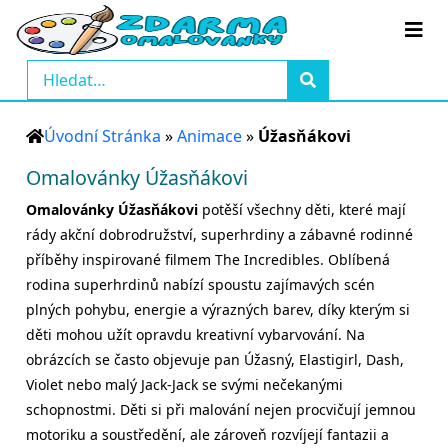
Úvodní Stránka
»
Animace
»
Úžasňákovi
Omalovánky Úžasňákovi
Omalovánky Úžasňákovi
potěší všechny děti, které mají
rády akční dobrodružství, superhrdiny a zábavné rodinné
příběhy inspirované filmem The Incredibles. Oblíbená
rodina superhrdinů nabízí spoustu zajímavých scén
plných pohybu, energie a výrazných barev, díky kterým si
děti mohou užít opravdu kreativní vybarvování. Na
obrázcích se často objevuje pan Úžasný, Elastigirl, Dash,
Violet nebo malý Jack-Jack se svými nečekanými
schopnostmi. Děti si při malování nejen procvičují jemnou
motoriku a soustředění, ale zároveň rozvíjejí fantazii a