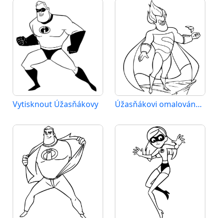
Vytisknout Úžasňákovy
Úžasňákovi omalovánka zdarma