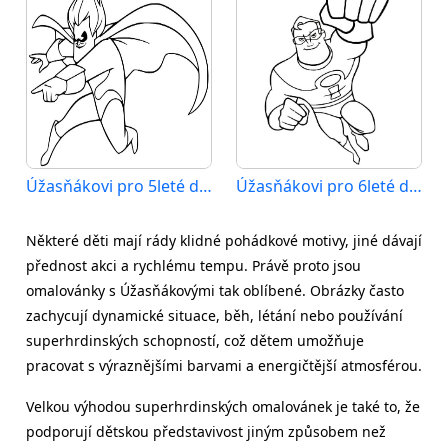
Úžasňákovi pro 5leté děti
Úžasňákovi pro 6leté děti
Některé děti mají rády klidné pohádkové motivy, jiné dávají
přednost akci a rychlému tempu. Právě proto jsou
omalovánky s Úžasňákovými tak oblíbené. Obrázky často
zachycují dynamické situace, běh, létání nebo používání
superhrdinských schopností, což dětem umožňuje
pracovat s výraznějšími barvami a energičtější atmosférou.
Velkou výhodou superhrdinských omalovánek je také to, že
podporují dětskou představivost jiným způsobem než