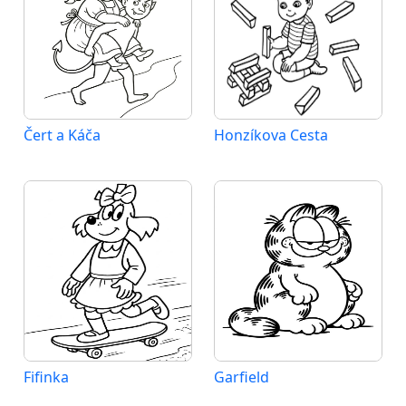
Čert a Káča
Honzíkova Cesta
Fifinka
Garfield