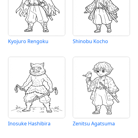
Kyojuro Rengoku
Shinobu Kocho
Inosuke Hashibira
Zenitsu Agatsuma