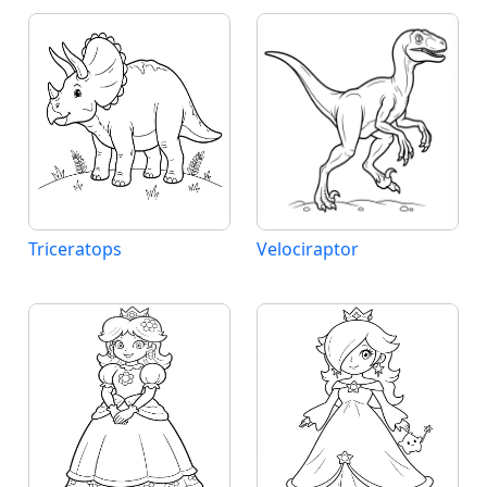
Triceratops
Velociraptor