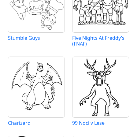
Stumble Guys
Five Nights At Freddy’s
(FNAF)
Charizard
99 Nocí v Lese