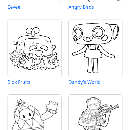
Eevee
Angry Birds
Blox Fruits
Dandy’s World