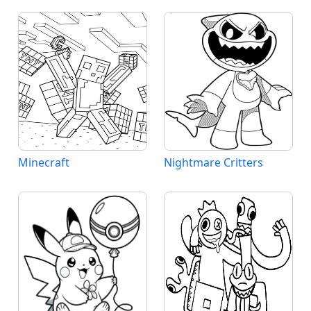
Minecraft
Nightmare Critters