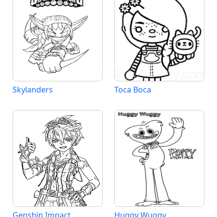
Skylanders
Toca Boca
Genshin Impact
Huggy Wuggy