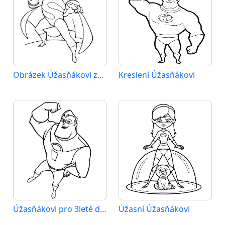
Obrázek Úžasňákovi zdarma
Kreslení Úžasňákovi
Úžasňákovi pro 3leté děti
Úžasní Úžasňákovi