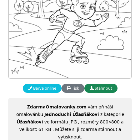
Barva online
Tisk
Stáhnout
ZdarmaOmalovanky.com
vám přináší
omalovánku
Jednoduchí Úžasňákovi
z kategorie
Úžasňákovi
ve formátu JPG , rozměry 800×800 a
velikost: 61 KB . Můžete si ji zdarma stáhnout a
vytisknout.