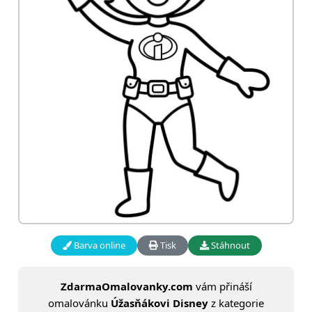
Barva online
Tisk
Stáhnout
ZdarmaOmalovanky.com
vám přináší
omalovánku
Úžasňákovi Disney
z kategorie