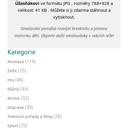
Úžasňákovi
ve formátu JPG , rozměry 788×928 a
velikost: 41 KB . Můžete si ji zdarma stáhnout a
vytisknout.
Omalování pomáhá rozvíjet kreativitu a jemnou
motoriku dětí. Objevte další omalovánky v sekcích níže!
Kategorie
(116)
Animace
(75)
Zvíře
(48)
Hry
(44)
Růžný
(32)
Anime
(30)
Doprava
(28)
Televizní pořady a filmy
(25)
Sport