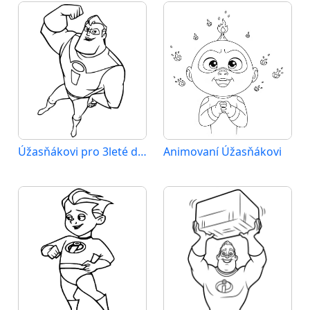
Úžasňákovi pro 3leté děti
Animovaní Úžasňákovi