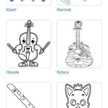
Klavír
Klarinet
Housle
Kytara