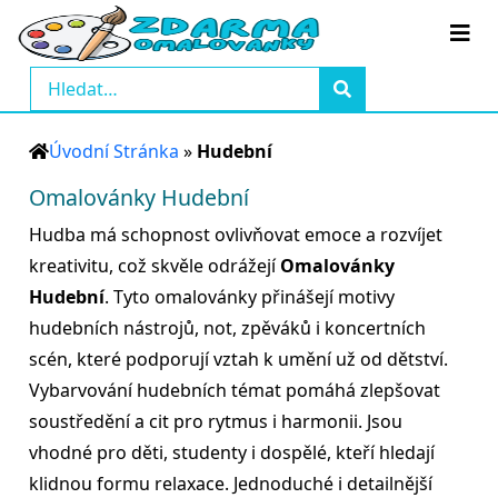
Úvodní Stránka
»
Hudební
Omalovánky Hudební
Hudba má schopnost ovlivňovat emoce a rozvíjet
kreativitu, což skvěle odrážejí
Omalovánky
Hudební
. Tyto omalovánky přinášejí motivy
hudebních nástrojů, not, zpěváků i koncertních
scén, které podporují vztah k umění už od dětství.
Vybarvování hudebních témat pomáhá zlepšovat
soustředění a cit pro rytmus i harmonii. Jsou
vhodné pro děti, studenty i dospělé, kteří hledají
klidnou formu relaxace. Jednoduché i detailnější