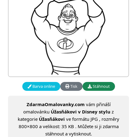
Barva online
Tisk
Stáhnout
ZdarmaOmalovanky.com
vám přináší
omalovánku
Úžasňákovi v Disney stylu
z
kategorie
Úžasňákovi
ve formátu JPG , rozměry
800×800 a velikost: 35 KB . Můžete si ji zdarma
stáhnout a vytisknout.