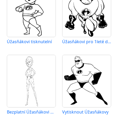
Úžasňákovi tisknutelní
Úžasňákovi pro 1leté děti
Bezplatní Úžasňákovi k vytisknutí
Vytisknout Úžasňákovy