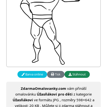
Barva online
Tisk
Stáhnout
ZdarmaOmalovanky.com
vám přináší
omalovánku
Úžasňákovi pro děti
z kategorie
Úžasňákovi
ve formátu JPG , rozměry 598×642 a
velikost: 20 KB . Můžete si ji zdarma stáhnout a