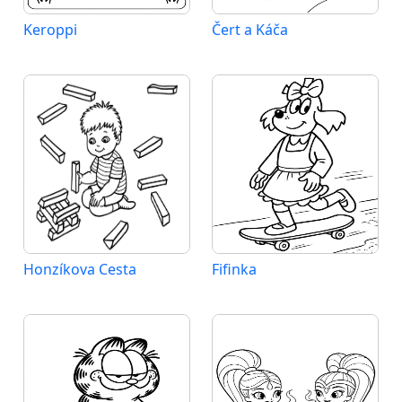
Keroppi
Čert a Káča
Honzíkova Cesta
Fifinka