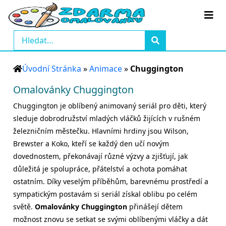
Úvodní Stránka
»
Animace
»
Chuggington
Omalovánky Chuggington
Chuggington je oblíbený animovaný seriál pro děti, který
sleduje dobrodružství mladých vláčků žijících v rušném
železničním městečku. Hlavními hrdiny jsou Wilson,
Brewster a Koko, kteří se každý den učí novým
dovednostem, překonávají různé výzvy a zjišťují, jak
důležitá je spolupráce, přátelství a ochota pomáhat
ostatním. Díky veselým příběhům, barevnému prostředí a
sympatickým postavám si seriál získal oblibu po celém
světě.
Omalovánky Chuggington
přinášejí dětem
možnost znovu se setkat se svými oblíbenými vláčky a dát