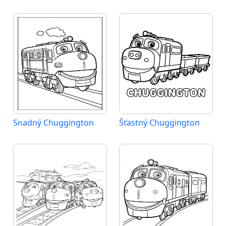
Snadný Chuggington
Šťastný Chuggington