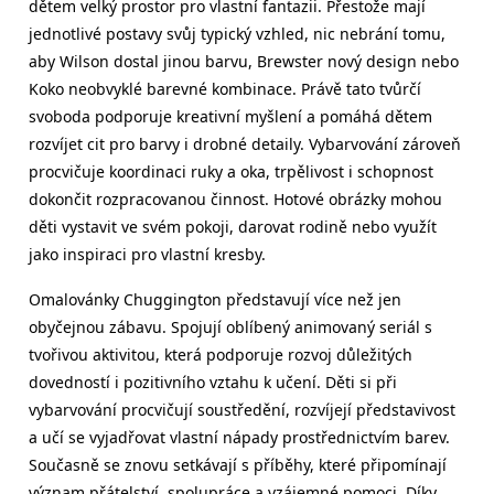
dětem velký prostor pro vlastní fantazii. Přestože mají
jednotlivé postavy svůj typický vzhled, nic nebrání tomu,
aby Wilson dostal jinou barvu, Brewster nový design nebo
Koko neobvyklé barevné kombinace. Právě tato tvůrčí
svoboda podporuje kreativní myšlení a pomáhá dětem
rozvíjet cit pro barvy i drobné detaily. Vybarvování zároveň
procvičuje koordinaci ruky a oka, trpělivost i schopnost
dokončit rozpracovanou činnost. Hotové obrázky mohou
děti vystavit ve svém pokoji, darovat rodině nebo využít
jako inspiraci pro vlastní kresby.
Omalovánky Chuggington představují více než jen
obyčejnou zábavu. Spojují oblíbený animovaný seriál s
tvořivou aktivitou, která podporuje rozvoj důležitých
dovedností i pozitivního vztahu k učení. Děti si při
vybarvování procvičují soustředění, rozvíjejí představivost
a učí se vyjadřovat vlastní nápady prostřednictvím barev.
Současně se znovu setkávají s příběhy, které připomínají
význam přátelství, spolupráce a vzájemné pomoci. Díky