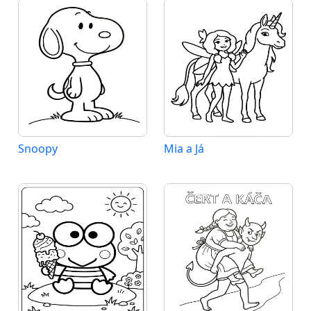
Snoopy
Mia a Já