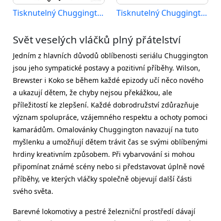
Tisknutelný Chuggington zadarmo
Tisknutelný Chuggington zdarma
Svět veselých vláčků plný přátelství
Jedním z hlavních důvodů oblíbenosti seriálu Chuggington
jsou jeho sympatické postavy a pozitivní příběhy. Wilson,
Brewster i Koko se během každé epizody učí něco nového
a ukazují dětem, že chyby nejsou překážkou, ale
příležitostí ke zlepšení. Každé dobrodružství zdůrazňuje
význam spolupráce, vzájemného respektu a ochoty pomoci
kamarádům. Omalovánky Chuggington navazují na tuto
myšlenku a umožňují dětem trávit čas se svými oblíbenými
hrdiny kreativním způsobem. Při vybarvování si mohou
připomínat známé scény nebo si představovat úplně nové
příběhy, ve kterých vláčky společně objevují další části
svého světa.
Barevné lokomotivy a pestré železniční prostředí dávají