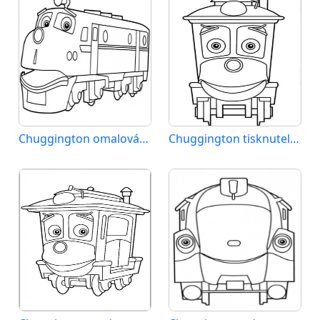
Chuggington omalovánka zdarma
Chuggington tisknutelný