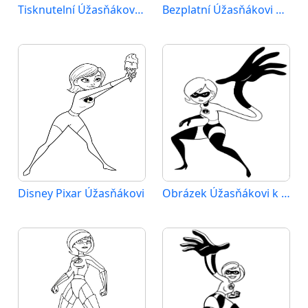
Tisknutelní Úžasňákovi pro děti
Bezplatní Úžasňákovi k tisku
Disney Pixar Úžasňákovi
Obrázek Úžasňákovi k vytištění