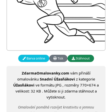
Barva online
Tisk
Stáhnout
ZdarmaOmalovanky.com
vám přináší
omalovánku
Snadní Úžasňákovi
z kategorie
Úžasňákovi
ve formátu JPG , rozměry 770×674 a
velikost: 32 KB . Můžete si ji zdarma stáhnout a
vytisknout.
Omalování pomáhá rozvíjet kreativitu a jemnou