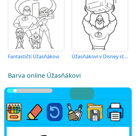
Fantastičtí Úžasňákovi
Úžasňákovi v Disney stylu
Barva online Úžasňákovi