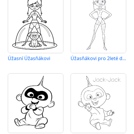
Úžasní Úžasňákovi
Úžasňákovi pro 2leté děti