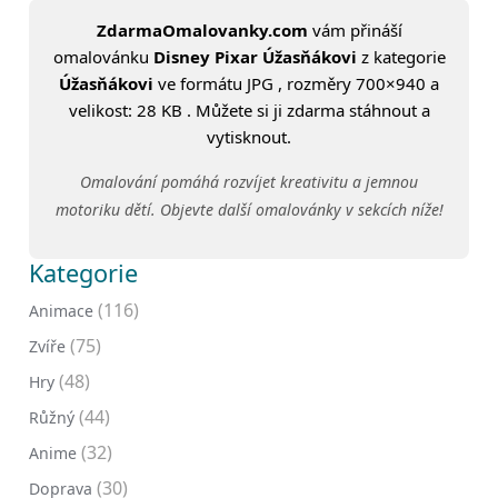
ZdarmaOmalovanky.com
vám přináší
omalovánku
Disney Pixar Úžasňákovi
z kategorie
Úžasňákovi
ve formátu JPG , rozměry 700×940 a
velikost: 28 KB . Můžete si ji zdarma stáhnout a
vytisknout.
Omalování pomáhá rozvíjet kreativitu a jemnou
motoriku dětí. Objevte další omalovánky v sekcích níže!
Kategorie
(116)
Animace
(75)
Zvíře
(48)
Hry
(44)
Růžný
(32)
Anime
(30)
Doprava