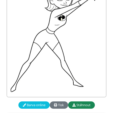
Barva online
Tisk
Stáhnout