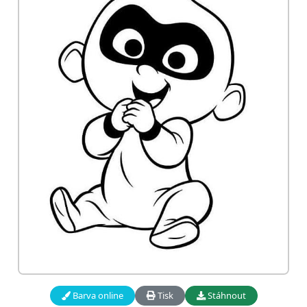
Barva online
Tisk
Stáhnout