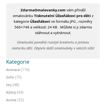
ZdarmaOmalovanky.com
vám přináší
omalovánku
Tisknutelní Úžasňákovi pro děti
z
kategorie
Úžasňákovi
ve formátu JPG , rozměry
566×748 a velikost: 24 KB . Můžete si ji zdarma
stáhnout a vytisknout.
Omalování pomáhá rozvíjet kreativitu a jemnou
motoriku dětí. Objevte další omalovánky v sekcích níže!
Kategorie
(116)
Animace
(75)
Zvíře
(48)
Hry
(43)
Růžný
(32)
Anime