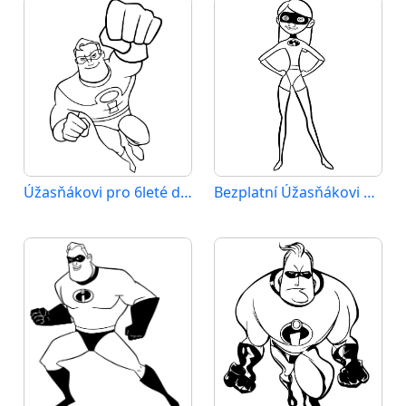
Úžasňákovi pro 6leté děti
Bezplatní Úžasňákovi k vytištění