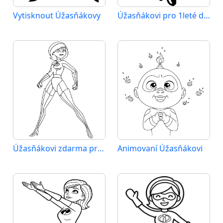
Vytisknout Úžasňákovy
Úžasňákovi pro 1leté děti
Úžasňákovi zdarma pro děti
Animovaní Úžasňákovi