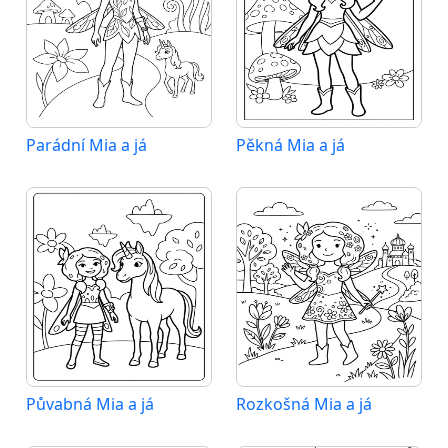
Parádní Mia a já
Pěkná Mia a já
Půvabná Mia a já
Rozkošná Mia a já