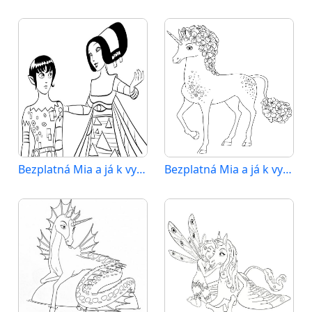
Bezplatná Mia a já k vytisknutí
Bezplatná Mia a já k vytištění