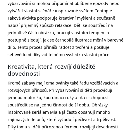
vybarvování si mohou připomínat oblíbené epizody nebo
vytvářet vlastní scénáře inspirované světem Centopie.
Taková aktivita podporuje kreativní myšlení a současně
nabízí příjemný způsob relaxace. Děti se soustředí na
jednotlivé části obrázku, pracují vlastním tempem a
postupně sledují, jak se černobílá ilustrace mění v barevné
dílo. Tento proces přináší radost z tvoření a posiluje
sebevědomí díky viditelnému výsledku vlastní práce.
Kreativita, která rozvíjí důležité
dovednosti
Kromě zábavy mají omalovánky také řadu vzdělávacích a
rozvojových přínosů. Při vybarvování si děti procvičují
jemnou motoriku, koordinaci ruky a oka i schopnost
soustředit se na jednu činnost delší dobu. Obrázky
inspirované seriálem Mia a Já často obsahují mnoho
zajímavých detailů, které vyžadují pečlivost a trpělivost.
Díky tomu si děti přirozenou formou rozvíjejí dovednosti