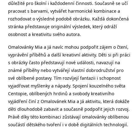
důležité pro školní i každodenní činnosti. Současně se učí
pracovat s barvami, vytvářet harmonické kombinace a
rozhodovat o výsledné podobě obrázku. Každá dokončená
stránka představuje originální výsledek, který odráží
osobnost a kreativitu svého autora.
Omalovánky Mia a Já navíc mohou podpořit zájem o čtení,
vyprávění příběhů a další kreativní aktivity. Děti si při práci
s obrázky často představují nové události, navazují na
známé příběhy nebo vytvářejí vlastní dobrodružství pro
své oblíbené postavy. Tím rozvíjejí fantazii i schopnost
vyjadřovat myšlenky a nápady. Spojení kouzelného světa
Centopie, oblíbených hrdinů a svobody kreativního
vyjádření činí z Omalovánek Mia a Já aktivitu, která dokáže
děti dlouhodobě zabavit a současně podpořit jejich rozvoj.
Právě díky této kombinaci zůstávají omalovánky oblíbenou
součástí dětského tvoření i v době digitálních technologií.