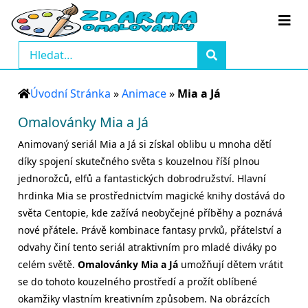
Úvodní Stránka
»
Animace
»
Mia a Já
Omalovánky Mia a Já
Animovaný seriál Mia a Já si získal oblibu u mnoha dětí
díky spojení skutečného světa s kouzelnou říší plnou
jednorožců, elfů a fantastických dobrodružství. Hlavní
hrdinka Mia se prostřednictvím magické knihy dostává do
světa Centopie, kde zažívá neobyčejné příběhy a poznává
nové přátele. Právě kombinace fantasy prvků, přátelství a
odvahy činí tento seriál atraktivním pro mladé diváky po
celém světě.
Omalovánky Mia a Já
umožňují dětem vrátit
se do tohoto kouzelného prostředí a prožít oblíbené
okamžiky vlastním kreativním způsobem. Na obrázcích