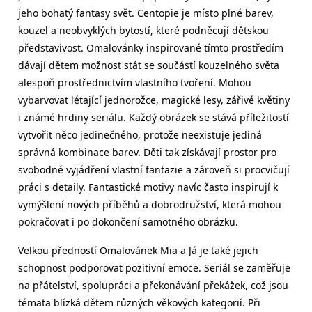
jeho bohatý fantasy svět. Centopie je místo plné barev,
kouzel a neobvyklých bytostí, které podněcují dětskou
představivost. Omalovánky inspirované tímto prostředím
dávají dětem možnost stát se součástí kouzelného světa
alespoň prostřednictvím vlastního tvoření. Mohou
vybarvovat létající jednorožce, magické lesy, zářivé květiny
i známé hrdiny seriálu. Každý obrázek se stává příležitostí
vytvořit něco jedinečného, protože neexistuje jediná
správná kombinace barev. Děti tak získávají prostor pro
svobodné vyjádření vlastní fantazie a zároveň si procvičují
práci s detaily. Fantastické motivy navíc často inspirují k
vymýšlení nových příběhů a dobrodružství, která mohou
pokračovat i po dokončení samotného obrázku.
Velkou předností Omalovánek Mia a Já je také jejich
schopnost podporovat pozitivní emoce. Seriál se zaměřuje
na přátelství, spolupráci a překonávání překážek, což jsou
témata blízká dětem různých věkových kategorií. Při