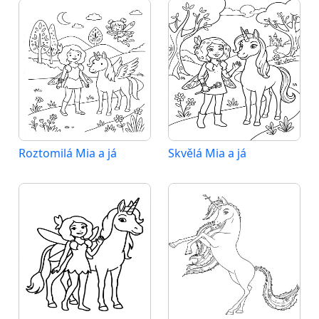
Roztomilá Mia a já
Skvělá Mia a já