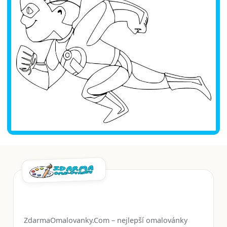
ZdarmaOmalovanky.Com – nejlepší omalovánky