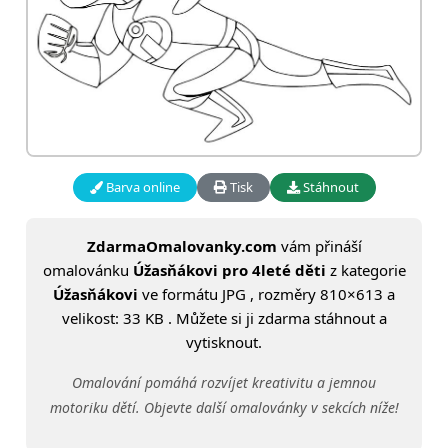
Barva online
Tisk
Stáhnout
ZdarmaOmalovanky.com
vám přináší
omalovánku
Úžasňákovi pro 4leté děti
z kategorie
Úžasňákovi
ve formátu JPG , rozměry 810×613 a
velikost: 33 KB . Můžete si ji zdarma stáhnout a
vytisknout.
Omalování pomáhá rozvíjet kreativitu a jemnou
motoriku dětí. Objevte další omalovánky v sekcích níže!