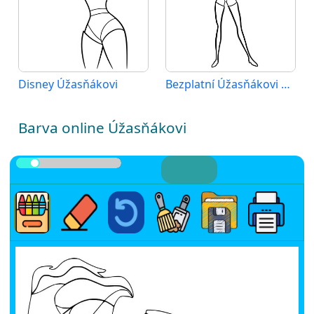
Disney Úžasňákovi
Bezplatní Úžasňákovi k vytištění
Barva online Úžasňákovi