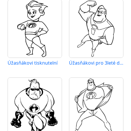
Úžasňákovi tisknutelní
Úžasňákovi pro 3leté děti