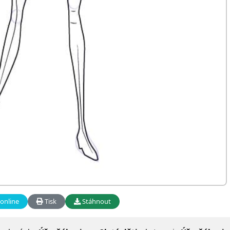
online
Tisk
Stáhnout