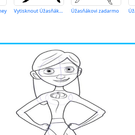
ney
Vytisknout Úžasňákovy
Úžasňákovi zadarmo