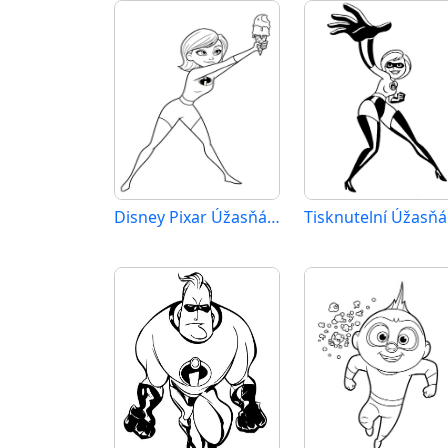
Disney Pixar Úžasňákovi