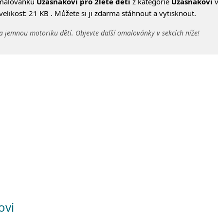
omalovánku
Úžasňákovi pro 2leté děti
z kategorie
Úžasňákovi
v
likost: 21 KB . Můžete si ji zdarma stáhnout a vytisknout.
a jemnou motoriku dětí. Objevte další omalovánky v sekcích níže!
ovi