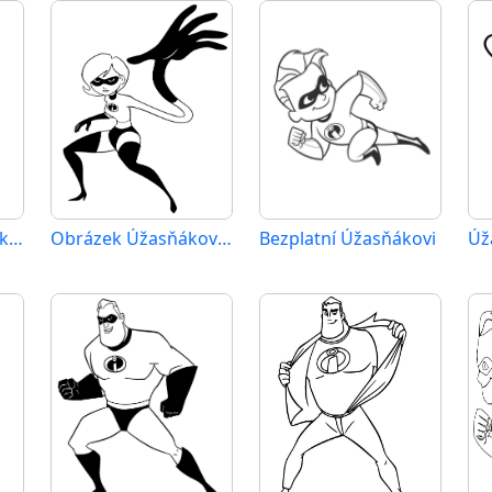
Tisknutelní Úžasňákovi zadarmo
Obrázek Úžasňákovi k vytištění
Bezplatní Úžasňákovi
Úž