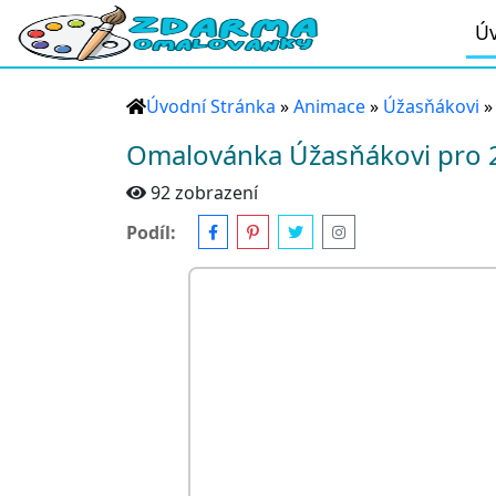
Úv
Úvodní Stránka
»
Animace
»
Úžasňákovi
Omalovánka Úžasňákovi pro 2
92 zobrazení
Podíl: