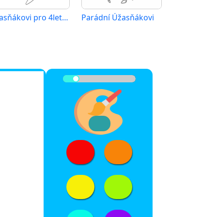
Úžasňákovi pro 4leté děti
Parádní Úžasňákovi