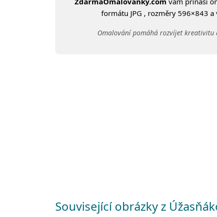
ZdarmaOmalovanky.com
vám přináší 
formátu JPG , rozměry 596×843 a ve
Omalování pomáhá rozvíjet kreativitu 
Související obrázky z Úžasňák