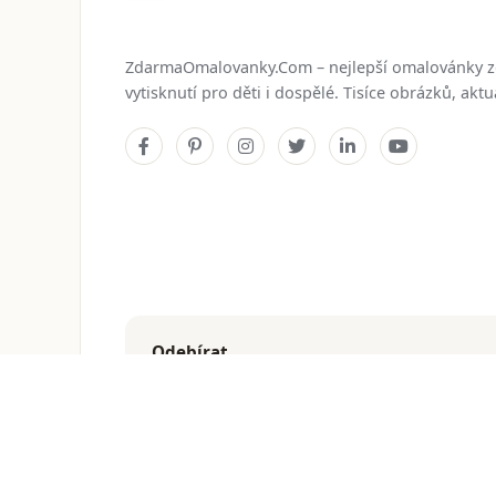
ZdarmaOmalovanky.Com – nejlepší omalovánky 
vytisknutí pro děti i dospělé. Tisíce obrázků, ak
Odebírat
Dostávejte nejnovější omalovánky přímo do e-mailu
© 2026
ZdarmaOmalovanky.Com
. Všechna práva vyhraz