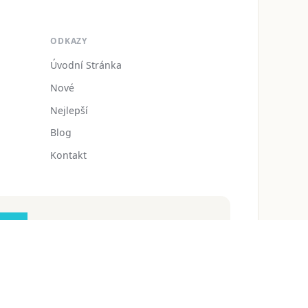
ODKAZY
Úvodní Stránka
Nové
Nejlepší
Blog
Kontakt
zdarmaomalovanky@gmail.com
 ochrany osobních údajů
Podmínky používání
Blog