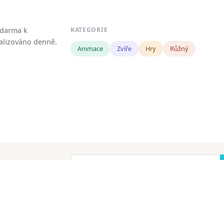
zdarma k
KATEGORIE
tualizováno denně.
Animace
Zvíře
Hry
Růžný
!
ena.
Copyright
Zásady