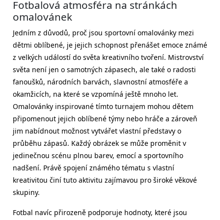
Fotbalová atmosféra na stránkách
omalovánek
Jedním z důvodů, proč jsou sportovní omalovánky mezi
dětmi oblíbené, je jejich schopnost přenášet emoce známé
z velkých událostí do světa kreativního tvoření. Mistrovství
světa není jen o samotných zápasech, ale také o radosti
fanoušků, národních barvách, slavnostní atmosféře a
okamžicích, na které se vzpomíná ještě mnoho let.
Omalovánky inspirované tímto turnajem mohou dětem
připomenout jejich oblíbené týmy nebo hráče a zároveň
jim nabídnout možnost vytvářet vlastní představy o
průběhu zápasů. Každý obrázek se může proměnit v
jedinečnou scénu plnou barev, emocí a sportovního
nadšení. Právě spojení známého tématu s vlastní
kreativitou činí tuto aktivitu zajímavou pro široké věkové
skupiny.
Fotbal navíc přirozeně podporuje hodnoty, které jsou