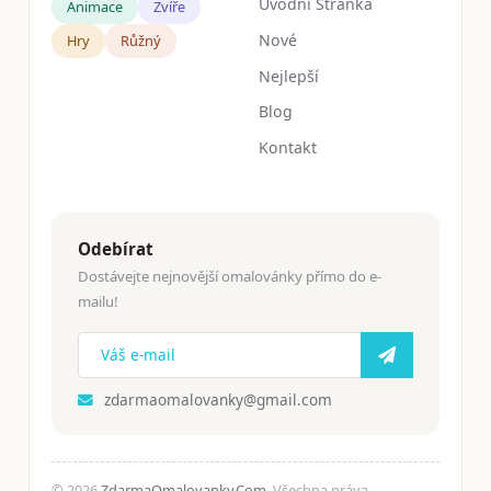
Úvodní Stránka
Animace
Zvíře
Nové
Hry
Růžný
Nejlepší
Blog
Kontakt
Odebírat
Dostávejte nejnovější omalovánky přímo do e-
mailu!
zdarmaomalovanky@gmail.com
© 2026
ZdarmaOmalovanky.Com
. Všechna práva