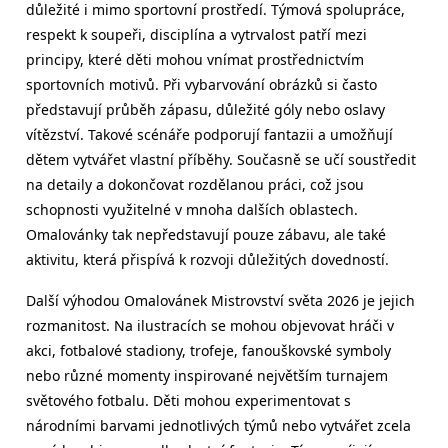
důležité i mimo sportovní prostředí. Týmová spolupráce,
respekt k soupeři, disciplína a vytrvalost patří mezi
principy, které děti mohou vnímat prostřednictvím
sportovních motivů. Při vybarvování obrázků si často
představují průběh zápasu, důležité góly nebo oslavy
vítězství. Takové scénáře podporují fantazii a umožňují
dětem vytvářet vlastní příběhy. Současně se učí soustředit
na detaily a dokončovat rozdělanou práci, což jsou
schopnosti využitelné v mnoha dalších oblastech.
Omalovánky tak nepředstavují pouze zábavu, ale také
aktivitu, která přispívá k rozvoji důležitých dovedností.
Další výhodou Omalovánek Mistrovství světa 2026 je jejich
rozmanitost. Na ilustracích se mohou objevovat hráči v
akci, fotbalové stadiony, trofeje, fanouškovské symboly
nebo různé momenty inspirované největším turnajem
světového fotbalu. Děti mohou experimentovat s
národními barvami jednotlivých týmů nebo vytvářet zcela