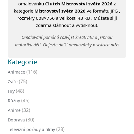
omalovánku
Clutch Mistrovství světa 2026
z
kategorie
Mistrovství světa 2026
ve formátu JPG ,
rozměry 608×756 a velikost: 43 KB . Můžete si ji
zdarma stáhnout a vytisknout.
Omalování pomáhá rozvíjet kreativitu a jemnou
motoriku dětí. Objevte další omalovánky v sekcích níže!
Kategorie
(116)
Animace
(75)
Zvíře
(48)
Hry
(46)
Růžný
(32)
Anime
(30)
Doprava
(28)
Televizní pořady a filmy