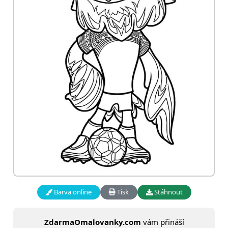
Barva online
Tisk
Stáhnout
ZdarmaOmalovanky.com
vám přináší