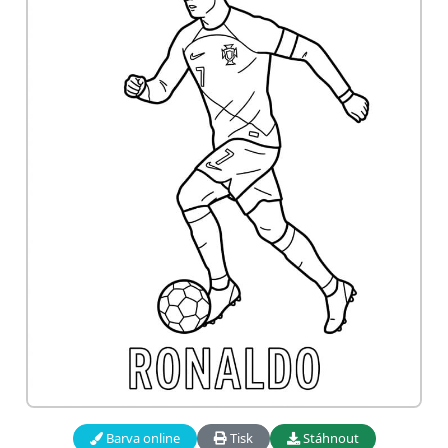
Barva online
Tisk
Stáhnout