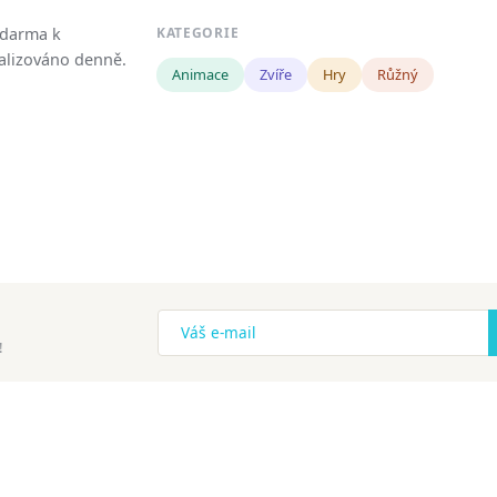
zdarma k
KATEGORIE
tualizováno denně.
Animace
Zvíře
Hry
Růžný
!
ena.
Copyright
Zásady