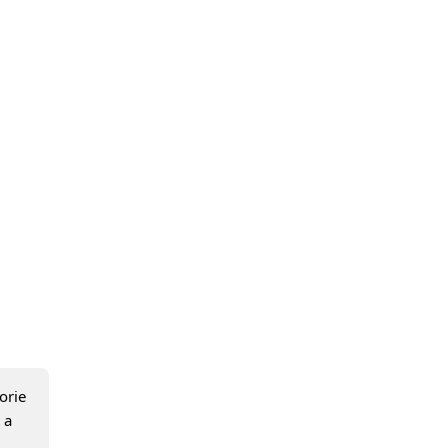
orie
 a