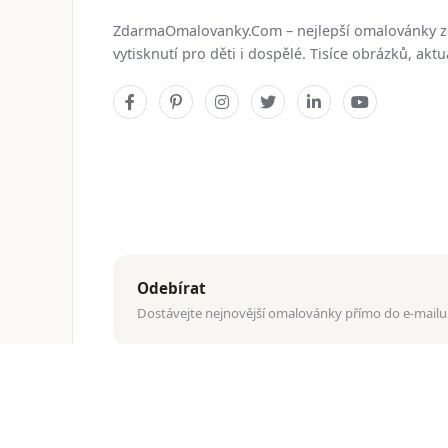
ZdarmaOmalovanky.Com – nejlepší omalovánky 
vytisknutí pro děti i dospělé. Tisíce obrázků, ak
Odebírat
Dostávejte nejnovější omalovánky přímo do e-mailu
© 2026
ZdarmaOmalovanky.Com
. Všechna práva vyhraz