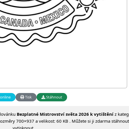
online
Tisk
Stáhnout
alovánku
Bezplatné Mistrovství světa 2026 k vytištění
z kateg
rozměry 700×937 a velikost: 60 KB . Můžete si ji zdarma stáhnout
vytisknout.