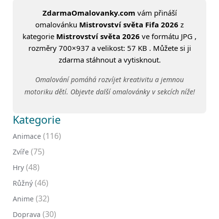
ZdarmaOmalovanky.com
vám přináší
omalovánku
Mistrovství světa Fifa 2026
z
kategorie
Mistrovství světa 2026
ve formátu JPG ,
rozměry 700×937 a velikost: 57 KB . Můžete si ji
zdarma stáhnout a vytisknout.
Omalování pomáhá rozvíjet kreativitu a jemnou
motoriku dětí. Objevte další omalovánky v sekcích níže!
Kategorie
(116)
Animace
(75)
Zvíře
(48)
Hry
(46)
Růžný
(32)
Anime
(30)
Doprava