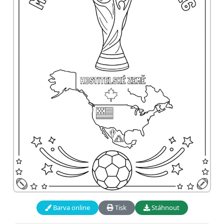
Barva online
Tisk
Stáhnout