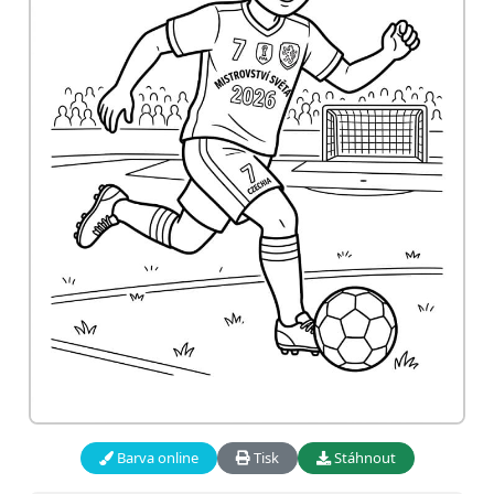
Barva online
Tisk
Stáhnout