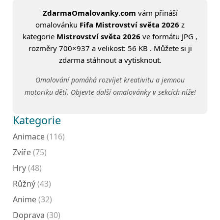
ZdarmaOmalovanky.com
vám přináší
omalovánku
Fifa Mistrovství světa 2026
z
kategorie
Mistrovství světa 2026
ve formátu JPG ,
rozměry 700×937 a velikost: 56 KB . Můžete si ji
zdarma stáhnout a vytisknout.
Omalování pomáhá rozvíjet kreativitu a jemnou
motoriku dětí. Objevte další omalovánky v sekcích níže!
Kategorie
Animace
(116)
Zvíře
(75)
Hry
(48)
Růžný
(43)
Anime
(32)
Doprava
(30)