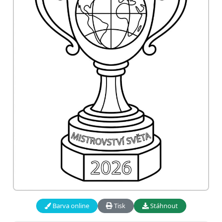
Barva online
Tisk
Stáhnout