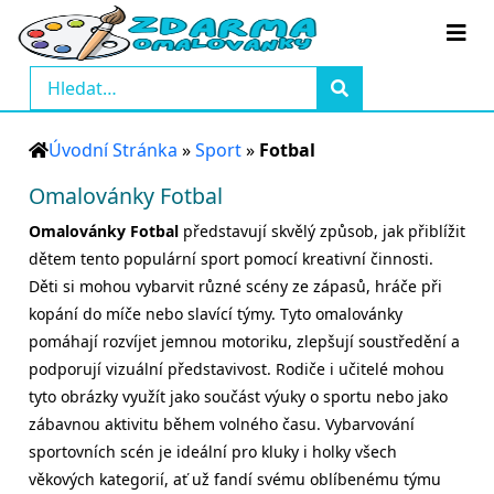
Úvodní Stránka
»
Sport
»
Fotbal
Omalovánky Fotbal
Omalovánky Fotbal
představují skvělý způsob, jak přiblížit
dětem tento populární sport pomocí kreativní činnosti.
Děti si mohou vybarvit různé scény ze zápasů, hráče při
kopání do míče nebo slavící týmy. Tyto omalovánky
pomáhají rozvíjet jemnou motoriku, zlepšují soustředění a
podporují vizuální představivost. Rodiče i učitelé mohou
tyto obrázky využít jako součást výuky o sportu nebo jako
zábavnou aktivitu během volného času. Vybarvování
sportovních scén je ideální pro kluky i holky všech
věkových kategorií, ať už fandí svému oblíbenému týmu