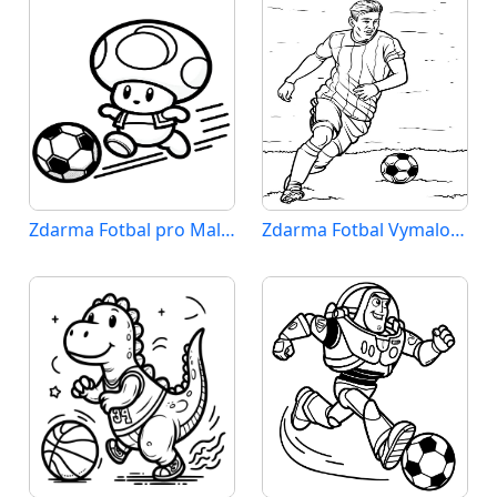
Zdarma Fotbal pro Malé Děti
Zdarma Fotbal Vymalovatelné