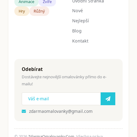
Úvodní Stránka
Animace
Zvíře
Nové
Hry
Růžný
Nejlepší
Blog
Kontakt
Odebírat
Dostávejte nejnovější omalovánky přímo do e-
mailu!
zdarmaomalovanky@gmail.com
© 2026
ZdarmaOmalovanky.Com
. Všechna práva