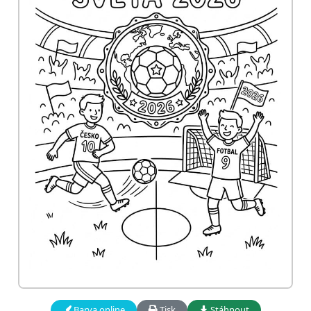
Barva online
Tisk
Stáhnout