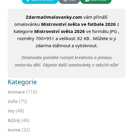
ZdarmaOmalovanky.com
vám přináší
omalovánku
Mistrovství světa ve fotbale 2026
z
kategorie
Mistrovství světa 2026
ve formátu JPG ,
rozměry 700×951 a velikost: 82 KB . Můžete si ji
zdarma stáhnout a vytisknout.
Omalování pomáhá rozvíjet kreativitu a jemnou
motoriku dětí. Objevte další omalovánky v sekcích níže!
Kategorie
(116)
Animace
(75)
Zvíře
(48)
Hry
(46)
Růžný
(32)
Anime