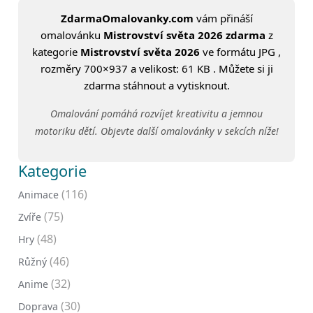
ZdarmaOmalovanky.com
vám přináší
omalovánku
Mistrovství světa 2026 zdarma
z
kategorie
Mistrovství světa 2026
ve formátu JPG ,
rozměry 700×937 a velikost: 61 KB . Můžete si ji
zdarma stáhnout a vytisknout.
Omalování pomáhá rozvíjet kreativitu a jemnou
motoriku dětí. Objevte další omalovánky v sekcích níže!
Kategorie
(116)
Animace
(75)
Zvíře
(48)
Hry
(46)
Růžný
(32)
Anime
(30)
Doprava