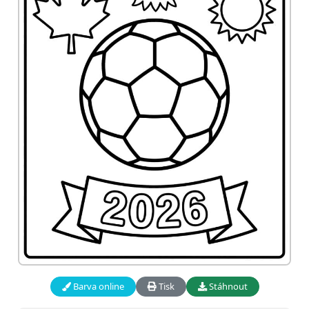
Barva online
Tisk
Stáhnout