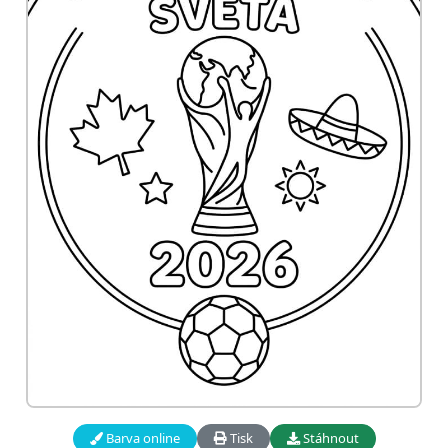
Barva online
Tisk
Stáhnout