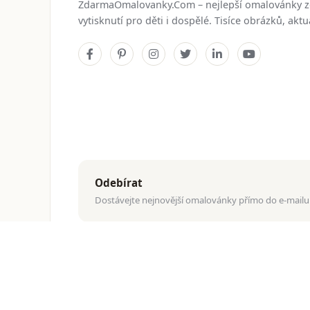
ZdarmaOmalovanky.Com – nejlepší omalovánky 
vytisknutí pro děti i dospělé. Tisíce obrázků, ak
Odebírat
Dostávejte nejnovější omalovánky přímo do e-mailu
© 2026
ZdarmaOmalovanky.Com
. Všechna práva vyhraz