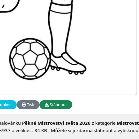
online
Tisk
Stáhnout
malovánku
Pěkné Mistrovství světa 2026
z kategorie
Mistrovst
37 a velikost: 34 KB . Můžete si ji zdarma stáhnout a vytisknout