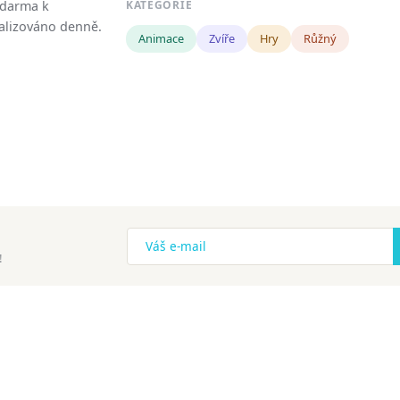
zdarma k
KATEGORIE
tualizováno denně.
Animace
Zvíře
Hry
Růžný
!
ena.
Copyright
Zásady