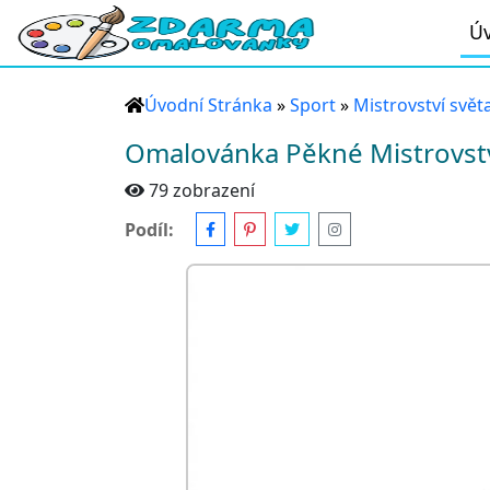
Úv
Úvodní Stránka
»
Sport
»
Mistrovství svět
Omalovánka Pěkné Mistrovstv
79 zobrazení
Podíl: