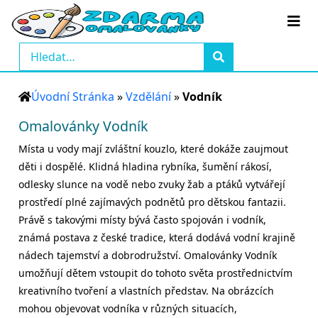
Úvodní Stránka
»
Vzdělání
»
Vodník
Omalovánky Vodník
Místa u vody mají zvláštní kouzlo, které dokáže zaujmout
děti i dospělé. Klidná hladina rybníka, šumění rákosí,
odlesky slunce na vodě nebo zvuky žab a ptáků vytvářejí
prostředí plné zajímavých podnětů pro dětskou fantazii.
Právě s takovými místy bývá často spojován i vodník,
známá postava z české tradice, která dodává vodní krajině
nádech tajemství a dobrodružství. Omalovánky Vodník
umožňují dětem vstoupit do tohoto světa prostřednictvím
kreativního tvoření a vlastních představ. Na obrázcích
mohou objevovat vodníka v různých situacích,