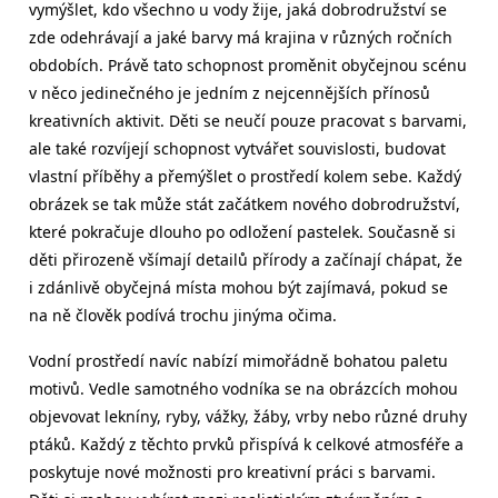
vymýšlet, kdo všechno u vody žije, jaká dobrodružství se
zde odehrávají a jaké barvy má krajina v různých ročních
obdobích. Právě tato schopnost proměnit obyčejnou scénu
v něco jedinečného je jedním z nejcennějších přínosů
kreativních aktivit. Děti se neučí pouze pracovat s barvami,
ale také rozvíjejí schopnost vytvářet souvislosti, budovat
vlastní příběhy a přemýšlet o prostředí kolem sebe. Každý
obrázek se tak může stát začátkem nového dobrodružství,
které pokračuje dlouho po odložení pastelek. Současně si
děti přirozeně všímají detailů přírody a začínají chápat, že
i zdánlivě obyčejná místa mohou být zajímavá, pokud se
na ně člověk podívá trochu jinýma očima.
Vodní prostředí navíc nabízí mimořádně bohatou paletu
motivů. Vedle samotného vodníka se na obrázcích mohou
objevovat lekníny, ryby, vážky, žáby, vrby nebo různé druhy
ptáků. Každý z těchto prvků přispívá k celkové atmosféře a
poskytuje nové možnosti pro kreativní práci s barvami.