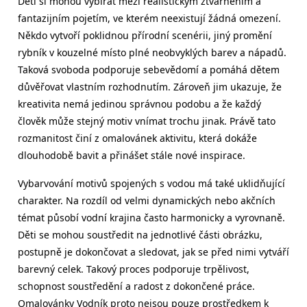
Děti si mohou vybírat mezi realistickým ztvárněním a
fantazijním pojetím, ve kterém neexistují žádná omezení.
Někdo vytvoří poklidnou přírodní scenérii, jiný promění
rybník v kouzelné místo plné neobvyklých barev a nápadů.
Taková svoboda podporuje sebevědomí a pomáhá dětem
důvěřovat vlastním rozhodnutím. Zároveň jim ukazuje, že
kreativita nemá jedinou správnou podobu a že každý
člověk může stejný motiv vnímat trochu jinak. Právě tato
rozmanitost činí z omalovánek aktivitu, která dokáže
dlouhodobě bavit a přinášet stále nové inspirace.
Vybarvování motivů spojených s vodou má také uklidňující
charakter. Na rozdíl od velmi dynamických nebo akčních
témat působí vodní krajina často harmonicky a vyrovnaně.
Děti se mohou soustředit na jednotlivé části obrázku,
postupně je dokončovat a sledovat, jak se před nimi vytváří
barevný celek. Takový proces podporuje trpělivost,
schopnost soustředění a radost z dokončené práce.
Omalovánky Vodník proto nejsou pouze prostředkem k