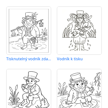
Tisknutelný vodník zdarma
Vodník k tisku