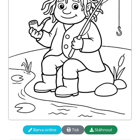
Barva online
Tisk
Stáhnout