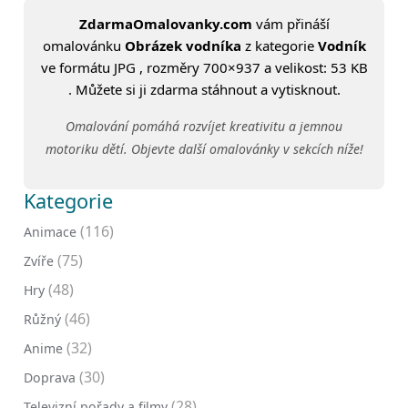
ZdarmaOmalovanky.com
vám přináší
omalovánku
Obrázek vodníka
z kategorie
Vodník
ve formátu JPG , rozměry 700×937 a velikost: 53 KB
. Můžete si ji zdarma stáhnout a vytisknout.
Omalování pomáhá rozvíjet kreativitu a jemnou
motoriku dětí. Objevte další omalovánky v sekcích níže!
Kategorie
(116)
Animace
(75)
Zvíře
(48)
Hry
(46)
Růžný
(32)
Anime
(30)
Doprava
(28)
Televizní pořady a filmy