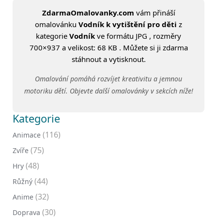
ZdarmaOmalovanky.com
vám přináší
omalovánku
Vodník k vytištění pro děti
z
kategorie
Vodník
ve formátu JPG , rozměry
700×937 a velikost: 68 KB . Můžete si ji zdarma
stáhnout a vytisknout.
Omalování pomáhá rozvíjet kreativitu a jemnou
motoriku dětí. Objevte další omalovánky v sekcích níže!
Kategorie
(116)
Animace
(75)
Zvíře
(48)
Hry
(44)
Růžný
(32)
Anime
(30)
Doprava