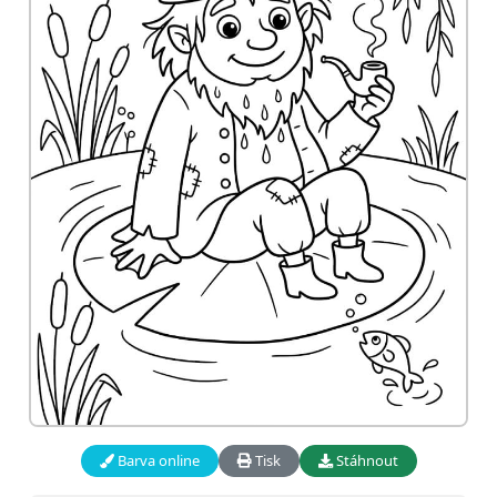
Barva online
Tisk
Stáhnout