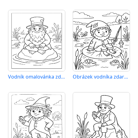
Vodník omalovánka zdarma
Obrázek vodníka zdarma