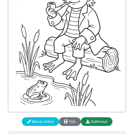
Barva online
Tisk
Stáhnout