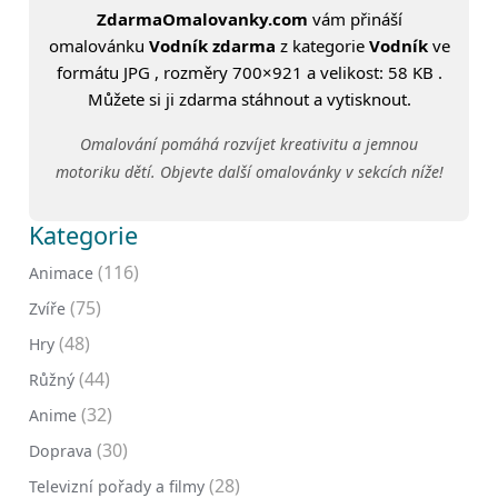
ZdarmaOmalovanky.com
vám přináší
omalovánku
Vodník zdarma
z kategorie
Vodník
ve
formátu JPG , rozměry 700×921 a velikost: 58 KB .
Můžete si ji zdarma stáhnout a vytisknout.
Omalování pomáhá rozvíjet kreativitu a jemnou
motoriku dětí. Objevte další omalovánky v sekcích níže!
Kategorie
(116)
Animace
(75)
Zvíře
(48)
Hry
(44)
Růžný
(32)
Anime
(30)
Doprava
(28)
Televizní pořady a filmy