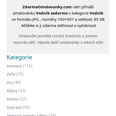
ZdarmaOmalovanky.com
vám přináší
omalovánku
Vodník zadarmo
z kategorie
Vodník
ve formátu JPG , rozměry 700×937 a velikost: 85 KB
. Můžete si ji zdarma stáhnout a vytisknout.
Omalování pomáhá rozvíjet kreativitu a jemnou
motoriku dětí. Objevte další omalovánky v sekcích níže!
Kategorie
(116)
Animace
(75)
Zvíře
(48)
Hry
(43)
Růžný
(32)
Anime
(30)
Doprava
(28)
Televizní pořady a filmy