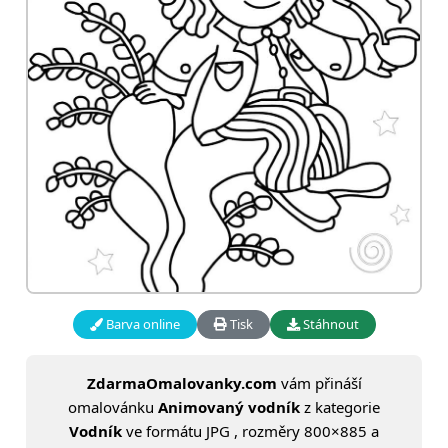
Barva online
Tisk
Stáhnout
ZdarmaOmalovanky.com
vám přináší
omalovánku
Animovaný vodník
z kategorie
Vodník
ve formátu JPG , rozměry 800×885 a