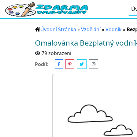
Úv
Úvodní Stránka
»
Vzdělání
»
Vodník
»
Bezp
Omalovánka Bezplatný vodník
79 zobrazení
Podíl: