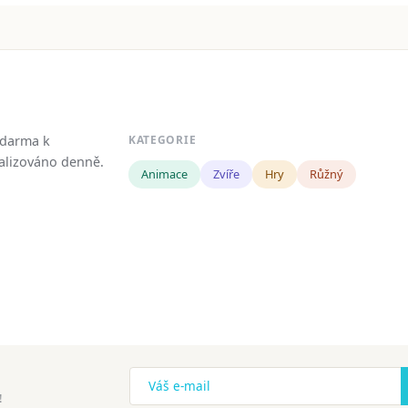
zdarma k
KATEGORIE
tualizováno denně.
Animace
Zvíře
Hry
Růžný
!