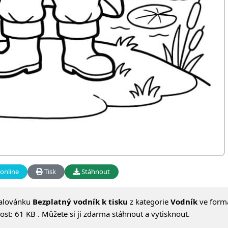
online
Tisk
Stáhnout
alovánku
Bezplatný vodník k tisku
z kategorie
Vodník
ve form
st: 61 KB . Můžete si ji zdarma stáhnout a vytisknout.