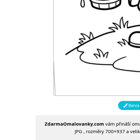
Barva 
ZdarmaOmalovanky.com
vám přináší om
JPG , rozměry 700×937 a veliko