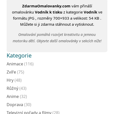
ZdarmaOmalovanky.com
vám přináší
omalovánku
Vodník k tisku
z kategorie
Vodník
ve
formátu JPG , rozměry 700×933 a velikost: 54 KB .
Můžete si ji zdarma stáhnout a vytisknout.
Omalování pomáhá rozvíjet kreativitu a jemnou
motoriku dětí. Objevte další omalovánky v sekcích níže!
Kategorie
Animace
(116)
Zvíře
(75)
Hry
(48)
Růžný
(43)
Anime
(32)
Doprava
(30)
Televizní pořady a filmy
(28)