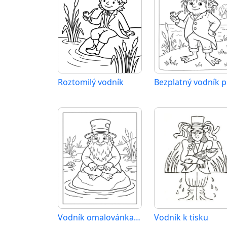
Roztomilý vodník
Vodník omalovánka zdarma
Vodník k tisku