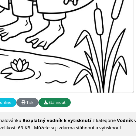
online
Tisk
Stáhnout
omalovánku
Bezplatný vodník k vytisknutí
z kategorie
Vodník
v
likost: 69 KB . Můžete si ji zdarma stáhnout a vytisknout.