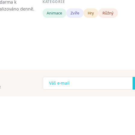
zdarma k
KATEGORIE
tualizováno denně.
Animace
Zvíře
Hry
Růžný
!
ena.
Copyright
Zásady