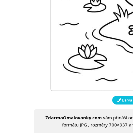
Barva 
ZdarmaOmalovanky.com
vám přináší 
formátu JPG , rozměry 700×937 a ve