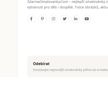
ZdarmaOmalovanky.Com – nejlepší omalovánky 
vytisknutí pro děti i dospělé. Tisíce obrázků, ak
Odebírat
Dostávejte nejnovější omalovánky přímo do e-mailu
© 2026
ZdarmaOmalovanky.Com
. Všechna práva vyhraz