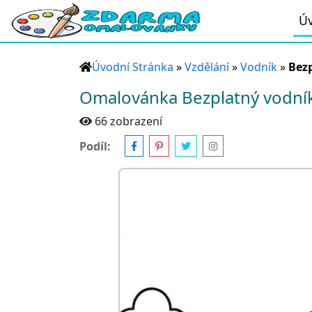
Úv
Úvodní Stránka
»
Vzdělání
»
Vodník
»
Bezp
Omalovánka Bezplatný vodník 
66 zobrazení
Podíl: