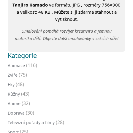
Tanjiro Kamado
ve formátu JPG , rozměry 756×900
a velikost: 48 KB . Můžete si ji zdarma stáhnout a
vytisknout.
Omalování pomáhá rozvíjet kreativitu a jemnou
motoriku dětí. Objevte další omalovánky v sekcích níže!
Kategorie
(116)
Animace
(75)
Zvíře
(48)
Hry
(43)
Růžný
(32)
Anime
(30)
Doprava
(28)
Televizní pořady a filmy
(25)
Sport