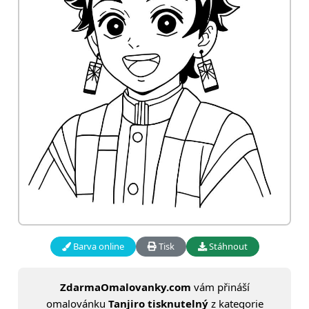
Barva online
Tisk
Stáhnout
ZdarmaOmalovanky.com
vám přináší
omalovánku
Tanjiro tisknutelný
z kategorie