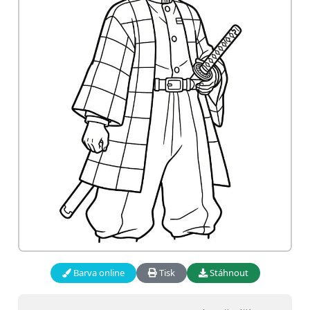
Barva online
Tisk
Stáhnout