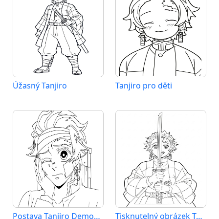
Úžasný Tanjiro
Tanjiro pro děti
Postava Tanjiro Demon Slayer
Tisknutelný obrázek Tandžira