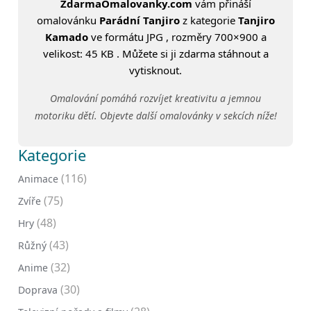
ZdarmaOmalovanky.com
vám přináší
omalovánku
Parádní Tanjiro
z kategorie
Tanjiro
Kamado
ve formátu JPG , rozměry 700×900 a
velikost: 45 KB . Můžete si ji zdarma stáhnout a
vytisknout.
Omalování pomáhá rozvíjet kreativitu a jemnou
motoriku dětí. Objevte další omalovánky v sekcích níže!
Kategorie
(116)
Animace
(75)
Zvíře
(48)
Hry
(43)
Růžný
(32)
Anime
(30)
Doprava