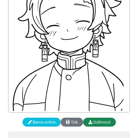
Barva online
Tisk
Stáhnout