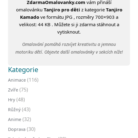
ZdarmaOmalovanky.com
vám přináší
omalovánku
Tanjiro pro děti
z kategorie
Tanjiro
Kamado
ve formátu JPG , rozměry 700×903 a
velikost: 44 KB . Můžete si ji zdarma stáhnout a
vytisknout.
Omalování pomáhá rozvíjet kreativitu a jemnou
motoriku dětí. Objevte další omalovánky v sekcích níže!
Kategorie
(116)
Animace
(75)
Zvíře
(48)
Hry
(43)
Růžný
(32)
Anime
(30)
Doprava