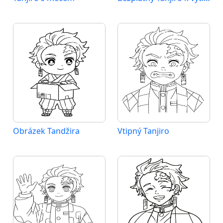
Obrázek Tandžira
Vtipný Tanjiro