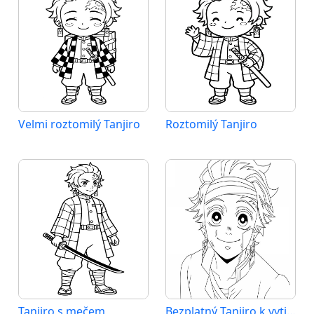
Velmi roztomilý Tanjiro
Roztomilý Tanjiro
Tanjiro s mečem
Bezplatný Tanjiro k vytištění