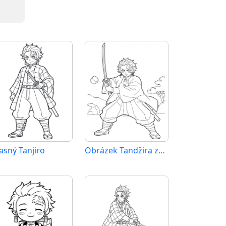
asný Tanjiro
Obrázek Tandžira zdarma