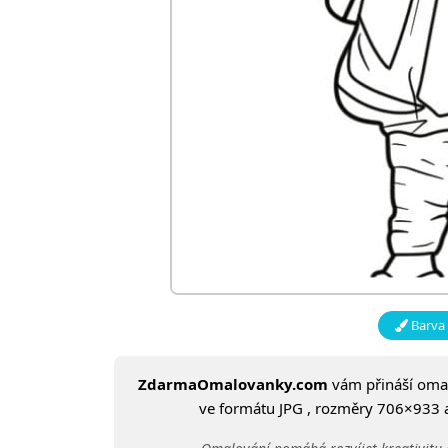
Barva 
ZdarmaOmalovanky.com
vám přináší om
ve formátu JPG , rozměry 706×933 a 