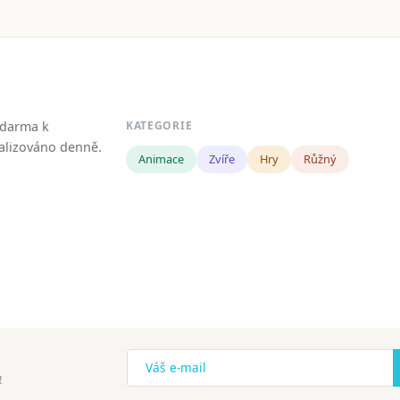
zdarma k
KATEGORIE
tualizováno denně.
Animace
Zvíře
Hry
Růžný
!