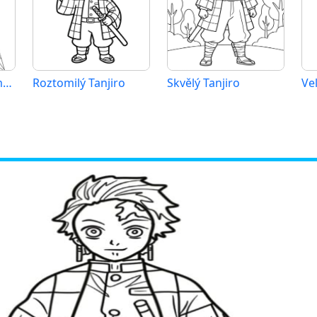
Tanjiro v anime Kimetsu no Yaiba
Roztomilý Tanjiro
Skvělý Tanjiro