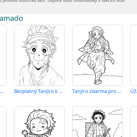
a jemnou motoriku dětí. Objevte další omalovánky v sekcích níže!
 Kamado
Tanjiro ze Zabijáka démonů
Bezplatný Tanjiro k vytištění
Tanjiro zdarma pro děti
Úž