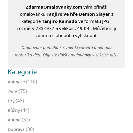
ZdarmaOmalovanky.com
vám přináší
omalovánku
Tanjiro ve hře Demon Slayer
z
kategorie
Tanjiro Kamado
ve formátu JPG ,
rozměry 733×977 a velikost: 49 KB . Můžete si ji
zdarma stáhnout a vytisknout.
Omalování pomáhá rozvíjet kreativitu a jemnou
motoriku dětí. Objevte další omalovánky v sekcích níže!
Kategorie
(116)
Animace
(75)
Zvíře
(48)
Hry
(44)
Růžný
(32)
Anime
(30)
Doprava