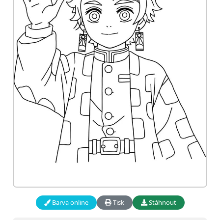
Barva online
Tisk
Stáhnout