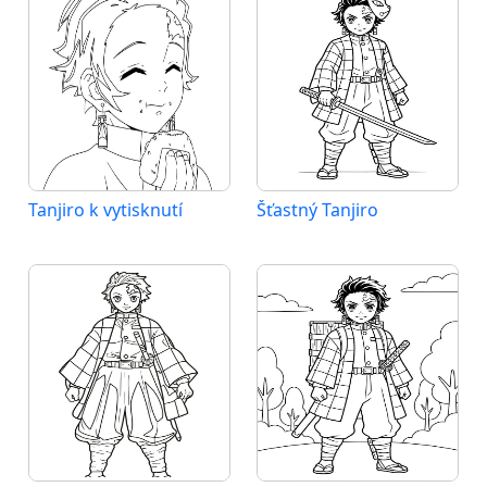
Tanjiro k vytisknutí
Šťastný Tanjiro