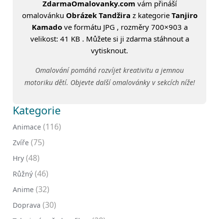
ZdarmaOmalovanky.com
vám přináší
omalovánku
Obrázek Tandžira
z kategorie
Tanjiro
Kamado
ve formátu JPG , rozměry 700×903 a
velikost: 41 KB . Můžete si ji zdarma stáhnout a
vytisknout.
Omalování pomáhá rozvíjet kreativitu a jemnou
motoriku dětí. Objevte další omalovánky v sekcích níže!
Kategorie
(116)
Animace
(75)
Zvíře
(48)
Hry
(46)
Růžný
(32)
Anime
(30)
Doprava