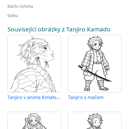
Itachi Uchiha
Goku
Související obrázky z Tanjiro Kamado
Tanjiro v anime Kimetsu no Yaiba
Tanjiro s mečem