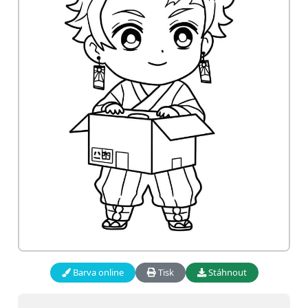
Barva online
Tisk
Stáhnout