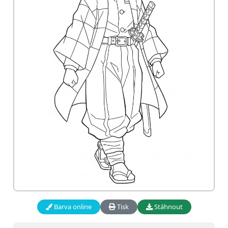
Barva online
Tisk
Stáhnout