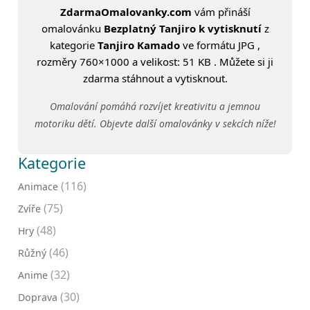
ZdarmaOmalovanky.com
vám přináší
omalovánku
Bezplatný Tanjiro k vytisknutí
z
kategorie
Tanjiro Kamado
ve formátu JPG ,
rozměry 760×1000 a velikost: 51 KB . Můžete si ji
zdarma stáhnout a vytisknout.
Omalování pomáhá rozvíjet kreativitu a jemnou
motoriku dětí. Objevte další omalovánky v sekcích níže!
Kategorie
(116)
Animace
(75)
Zvíře
(48)
Hry
(46)
Růžný
(32)
Anime
(30)
Doprava