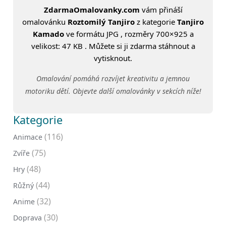
ZdarmaOmalovanky.com
vám přináší
omalovánku
Roztomilý Tanjiro
z kategorie
Tanjiro
Kamado
ve formátu JPG , rozměry 700×925 a
velikost: 47 KB . Můžete si ji zdarma stáhnout a
vytisknout.
Omalování pomáhá rozvíjet kreativitu a jemnou
motoriku dětí. Objevte další omalovánky v sekcích níže!
Kategorie
(116)
Animace
(75)
Zvíře
(48)
Hry
(44)
Růžný
(32)
Anime
(30)
Doprava