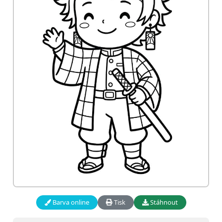
Barva online
Tisk
Stáhnout