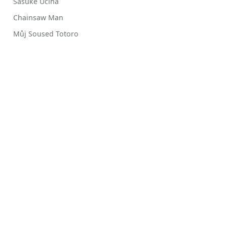
Sasuke Učiha
Chainsaw Man
Můj Soused Totoro