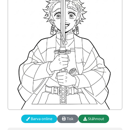
Barva online
Tisk
Stáhnout