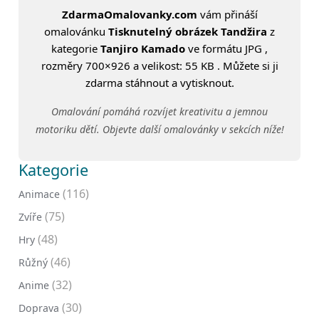
ZdarmaOmalovanky.com
vám přináší
omalovánku
Tisknutelný obrázek Tandžira
z
kategorie
Tanjiro Kamado
ve formátu JPG ,
rozměry 700×926 a velikost: 55 KB . Můžete si ji
zdarma stáhnout a vytisknout.
Omalování pomáhá rozvíjet kreativitu a jemnou
motoriku dětí. Objevte další omalovánky v sekcích níže!
Kategorie
(116)
Animace
(75)
Zvíře
(48)
Hry
(46)
Růžný
(32)
Anime
(30)
Doprava