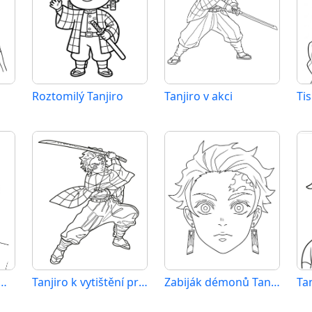
Roztomilý Tanjiro
Tanjiro v akci
a Tanjiro Demon Slayer
Tanjiro k vytištění pro děti
Zabiják démonů Tanjiro
Tan