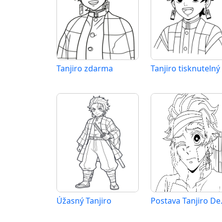
Tanjiro zdarma
Tanjiro tisknutelný
Úžasný Tanjiro
Postav