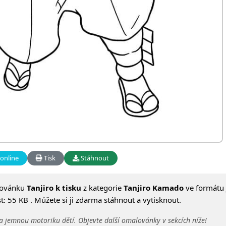
online
Tisk
Stáhnout
lovánku
Tanjiro k tisku
z kategorie
Tanjiro Kamado
ve formátu 
: 55 KB . Můžete si ji zdarma stáhnout a vytisknout.
a jemnou motoriku dětí. Objevte další omalovánky v sekcích níže!