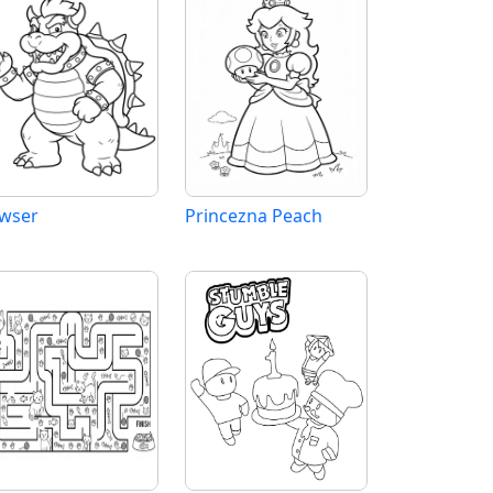
wser
Princezna Peach