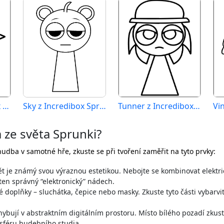
Simon z Incredibox Sprunki
Sky z Incredibox Sprunki
Tunner z Incredibox Sprunki
 ze světa Sprunki?
udba v samotné hře, zkuste se při tvoření zaměřit na tyto prvky:
t je známý svou výraznou estetikou. Nebojte se kombinovat elektr
ten správný “elektronický” nádech.
 doplňky – sluchátka, čepice nebo masky. Zkuste tyto části vybarv
ybují v abstraktním digitálním prostoru. Místo bílého pozadí zkust
sféru hudebního studia.