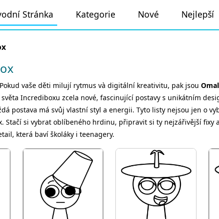
odní Stránka
Kategorie
Nové
Nejlepší
ox
box
Pokud vaše děti milují rytmus và digitální kreativitu, pak jsou
Omal
světa Incrediboxu zcela nové, fascinující postavy s unikátním desi
 postava má svůj vlastní styl a energii. Tyto listy nejsou jen o vy
. Stačí si vybrat oblíbeného hrdinu, připravit si ty nejzářivější fix
ail, která baví školáky i teenagery.