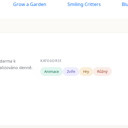
Grow a Garden
Smiling Critters
Bl
zdarma k
KATEGORIE
tualizováno denně.
Animace
Zvíře
Hry
Růžný