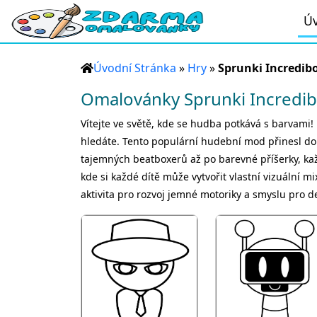
Úv
Úvodní Stránka
»
Hry
»
Sprunki Incredib
Omalovánky Sprunki Incredi
Vítejte ve světě, kde se hudba potkává s barvami! 
hledáte. Tento populární hudební mod přinesl do 
tajemných beatboxerů až po barevné příšerky, každá
kde si každé dítě může vytvořit vlastní vizuální mix
aktivita pro rozvoj jemné motoriky a smyslu pro det