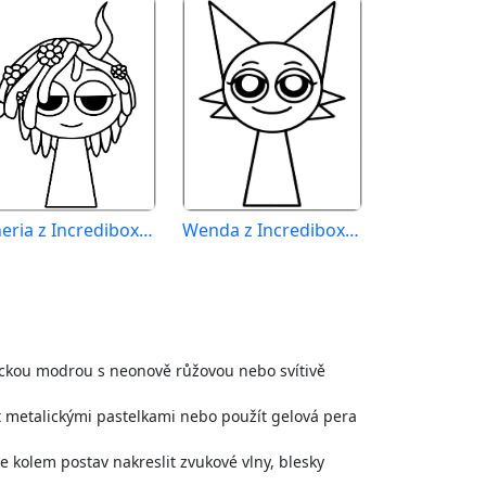
Vineria z Incredibox Sprunki
Wenda z Incredibox Sprunki
ickou modrou s neonově růžovou nebo svítivě
it metalickými pastelkami nebo použít gelová pera
e kolem postav nakreslit zvukové vlny, blesky