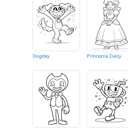
Dogday
Princezna Daisy