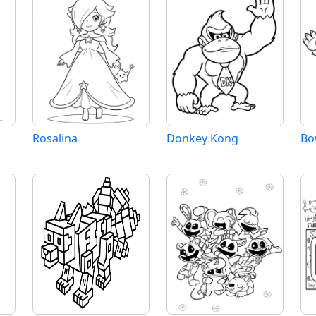
Rosalina
Donkey Kong
Bo