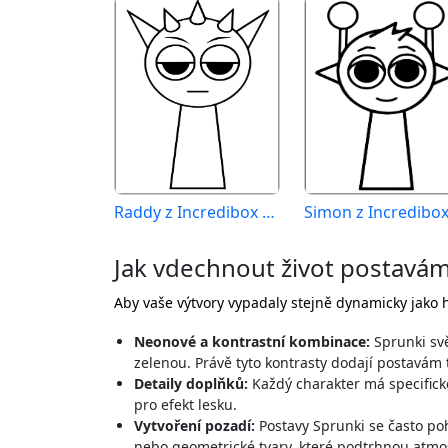
Raddy z Incredibox Sprunki
Jak vdechnout život postavám
Aby vaše výtvory vypadaly stejně dynamicky jako h
Neonové a kontrastní kombinace:
Sprunki svě
zelenou. Právě tyto kontrasty dodají postavám 
Detaily doplňků:
Každý charakter má specifické
pro efekt lesku.
Vytvoření pozadí:
Postavy Sprunki se často poh
nebo geometrické tvary, které podtrhnou atmo