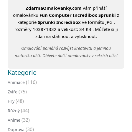
ZdarmaOmalovanky.com
vám přináší
omalovánku
Fun Computer Incredibox Sprunki
z
kategorie
Sprunki Incredibox
ve formátu JPG ,
rozměry 1038×1332 a velikost: 34 KB . Můžete si ji
zdarma stáhnout a vytisknout.
Omalování pomáhá rozvíjet kreativitu a jemnou
motoriku dětí. Objevte další omalovánky v sekcích níže!
Kategorie
(116)
Animace
(75)
Zvíře
(48)
Hry
(44)
Růžný
(32)
Anime
(30)
Doprava