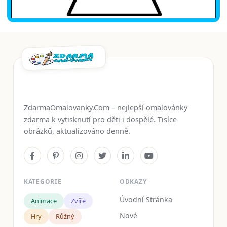
ZdarmaOmalovanky.Com – nejlepší omalovánky
zdarma k vytisknutí pro děti i dospělé. Tisíce
obrázků, aktualizováno denně.
KATEGORIE
ODKAZY
Úvodní Stránka
Animace
Zvíře
Nové
Hry
Růžný