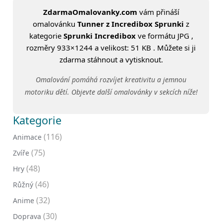
ZdarmaOmalovanky.com
vám přináší
omalovánku
Tunner z Incredibox Sprunki
z
kategorie
Sprunki Incredibox
ve formátu JPG ,
rozměry 933×1244 a velikost: 51 KB . Můžete si ji
zdarma stáhnout a vytisknout.
Omalování pomáhá rozvíjet kreativitu a jemnou
motoriku dětí. Objevte další omalovánky v sekcích níže!
Kategorie
(116)
Animace
(75)
Zvíře
(48)
Hry
(46)
Růžný
(32)
Anime
(30)
Doprava