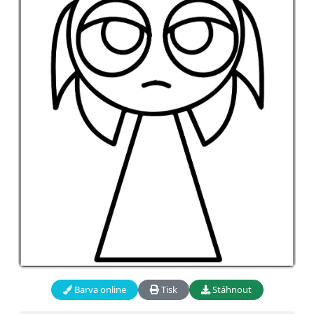
Barva online
Tisk
Stáhnout