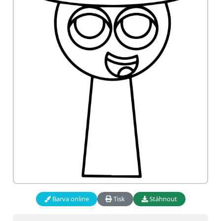
Barva online
Tisk
Stáhnout