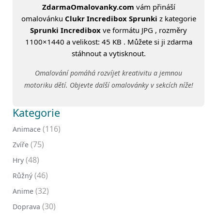
ZdarmaOmalovanky.com
vám přináší
omalovánku
Clukr Incredibox Sprunki
z kategorie
Sprunki Incredibox
ve formátu JPG , rozměry
1100×1440 a velikost: 45 KB . Můžete si ji zdarma
stáhnout a vytisknout.
Omalování pomáhá rozvíjet kreativitu a jemnou
motoriku dětí. Objevte další omalovánky v sekcích níže!
Kategorie
(116)
Animace
(75)
Zvíře
(48)
Hry
(46)
Růžný
(32)
Anime
(30)
Doprava